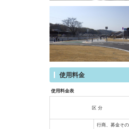
使用料金
使用料金表
区 分
行商、募金その