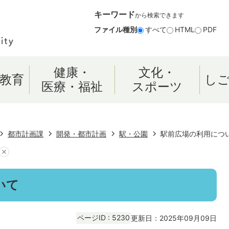
キーワード
から検索できます
ファイル種別
すべて
HTML
PDF
健康・
文化・
教育
し
医療・福祉
スポーツ
都市計画課
開発・都市計画
駅・公園
駅前広場の利用につ
いて
ページID :
5230
更新日：2025年09月09日