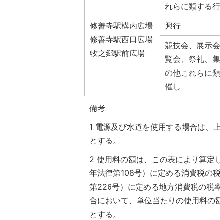
れらに類する行
修善寺駅構内広場
興行
修善寺駅西口広場
競技会、展示会
牧之郷駅前広場
覧会、祭礼、集
の他これらに類
催し
備考
1 電源及び水道を使用する場合は、
とする。
2 使用料の額は、この表により算定
年法律第108号）に定める消費税の
第226号）に定める地方消費税の税
合において、単位当たりの使用料の
とする。