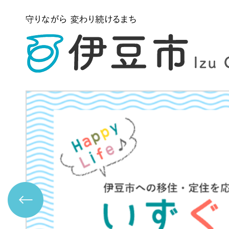
2
枚
目
の
ス