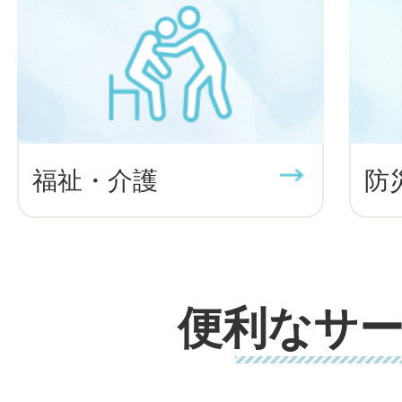
福祉・介護
防
便利なサ