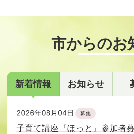
ラ
ラ
イ
イ
市からのお
ド
ド
新着情報
お知らせ
新
2026年08月04日
募集
着
子育て講座『ほっと』参加者募集
情