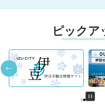
ピックア
3
4
枚
枚
目
目
の
の
ス
ス