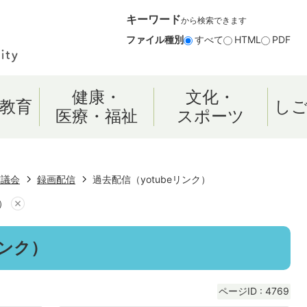
キーワード
から検索できます
ファイル種別
すべて
HTML
PDF
健康・
文化・
教育
し
医療・福祉
スポーツ
市議会
録画配信
過去配信（yotubeリンク）
）
リンク）
ページID :
4769