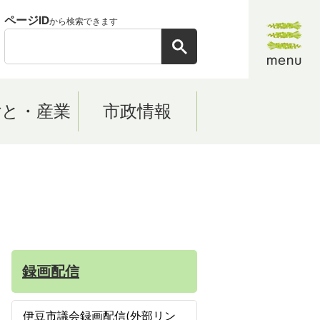
ページID
から検索できます
ごと・産業
市政情報
録画配信
伊豆市議会録画配信(外部リン