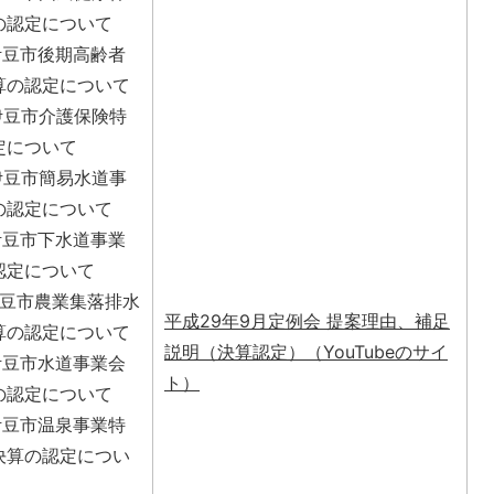
の認定について
伊豆市後期高齢者
算の認定について
度伊豆市介護保険特
定について
度伊豆市簡易水道事
の認定について
伊豆市下水道事業
認定について
伊豆市農業集落排水
平成29年9月定例会 提案理由、補足
算の認定について
説明（決算認定）（YouTubeのサイ
伊豆市水道事業会
ト）
の認定について
伊豆市温泉事業特
決算の認定につい