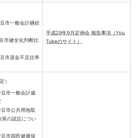
伊豆市一般会計継続
平成29年9月定例会 報告事項（You
伊豆市健全化判断比
Tubeのサイト）
伊豆市資金不足比率
定）
度伊豆市一般会計歳
て
度伊豆市公共用地取
決算の認定につい
度伊豆市国民健康保