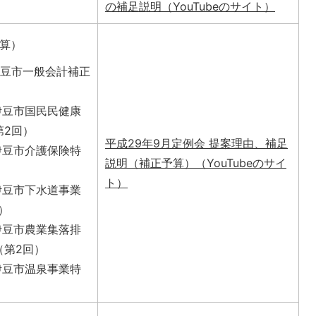
の補足説明（YouTubeのサイト）
算）
伊豆市一般会計補正
度伊豆市国民民健康
第2回）
平成29年9月定例会 提案理由、補足
度伊豆市介護保険特
説明（補正予算）（YouTubeのサイ
ト）
度伊豆市下水道事業
）
度伊豆市農業集落排
（第2回）
度伊豆市温泉事業特