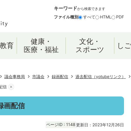
キーワード
から検索できます
ファイル種別
すべて
HTML
PDF
健康・
文化・
教育
し
医療・福祉
スポーツ
議会事務局
市議会
録画配信
過去配信（yotubeリンク）
配信
 録画配信
ページID :
1148
更新日：2023年12月26日