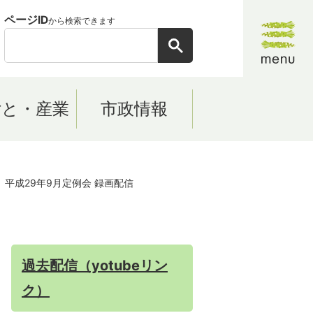
ページID
から検索できます
ごと・産業
市政情報
平成29年9月定例会 録画配信
過去配信（yotubeリン
ク）