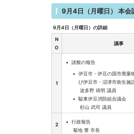
9月4日（月曜日） 本
9月4日（月曜日）の詳細
N
議事
O
諸般の報告
伊豆市・伊豆の国市廃棄
び伊豆市・沼津市衛生施
1
波多野 靖明 議員
駿東伊豆消防組合議会
杉山 武司 議員
行政報告
2
菊地 豊 市長