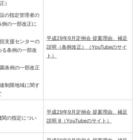
正）
施設の指定管理者の
条例の一部改正に
平成29年9月定例会 提案理由、補足
包括支援センターの
説明（条例改正）（YouTubeのサイ
める条例の一部改
ト）
公園条例の一部改正
用途制限地域に関す
て
平成29年9月定例会 提案理由、補足
機関の指定につい
説明 8（YouTubeのサイト）