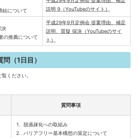
平成29年9月定例会 提案理由、補足
説明 9（YouTubeのサイト）
締結について
平成29年9月定例会 提案理由、補足
採決
説明、質疑 採決（YouTubeのサイ
補者の推薦について
ト）
質問（1日目）
ご覧ください。
質問事項
脱過疎化への取組み
バリアフリー基本構想の策定について