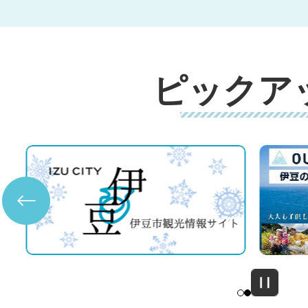
ピックア
3
4
枚
枚
目
目
の
の
ス
ス