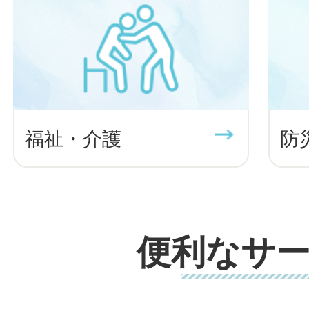
福祉・介護
防
便利なサ