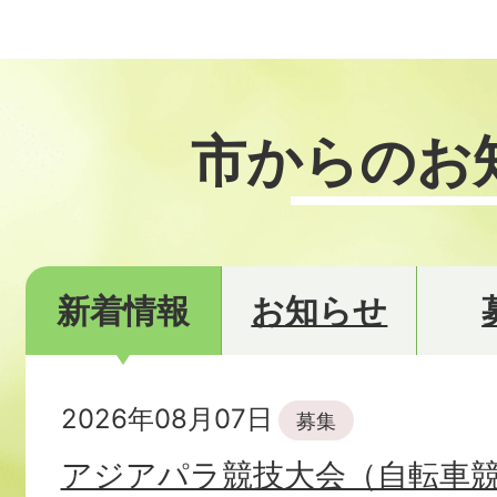
ラ
ラ
イ
イ
市からのお
ド
ド
新着情報
お知らせ
新
2026年08月07日
募集
着
アジアパラ競技大会（自転車競
情