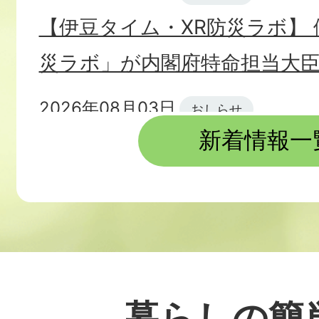
【伊豆タイム・XR防災ラボ】 
災ラボ」が内閣府特命担当大
2026年08月03日
おしらせ
新着情報一
アジア・アジアパラ競技大会2
に伴う混雑緩和にご協力をお
2026年08月03日
おしらせ
募集
令和8年11月任用 伊豆市パー
用職員（障害者手帳をお持ち
暮らしの簡