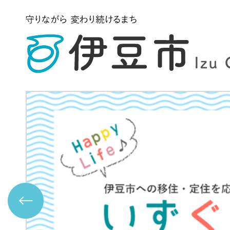
2
枚
目
の
ス