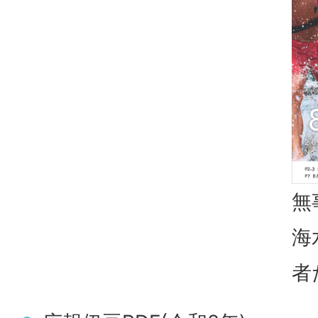
無
海
者