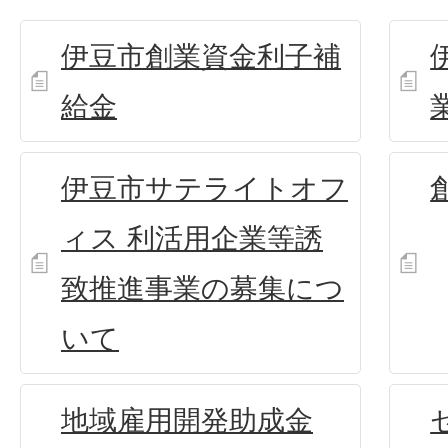
伊豆市創業資金利子補
給金
伊豆市サテライトオフ
ィス 利活用企業等誘
致推進事業の募集につ
いて
地域雇用開発助成金