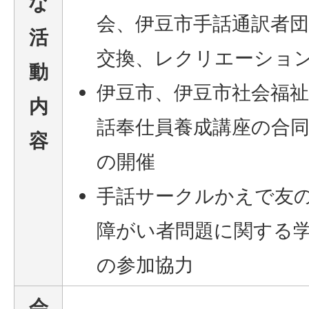
な
会、伊豆市手話通訳者
活
交換、レクリエーショ
動
伊豆市、伊豆市社会福
内
話奉仕員養成講座の合
容
の開催
手話サークルかえで友
障がい者問題に関する
の参加協力
会