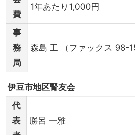
1年あたり1,000円
費
事
務
森島 工 （ファックス 98-1
局
伊豆市地区腎友会
代
表
勝呂 一雅