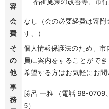
福祉施策の改善等、市行
容
会
なし（会の必要経費は寄附
費
す。）
そ
個人情報保護法のため、市
の
員に案内をすることができ
他
希望する方はお気軽にお問
事
勝呂 一雅 （電話 98-0709
務
5）