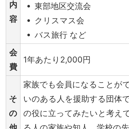
内
東部地区交流会
容
クリスマス会
バス旅行 など
会
1年あたり2,000円
費
家族でも会員になることが
そ
いのある人を援助する団体
の
の役に立ってみたいと考え
他
る人の家族や知人、学校の