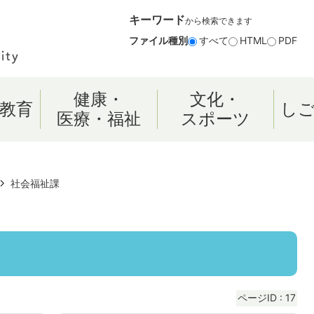
キーワード
から検索できます
ファイル種別
すべて
HTML
PDF
健康・
文化・
教育
し
医療・福祉
スポーツ
社会福祉課
ページID :
17