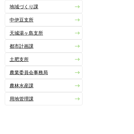
地域づくり課
中伊豆支所
天城湯ヶ島支所
都市計画課
土肥支所
農業委員会事務局
農林水産課
用地管理課