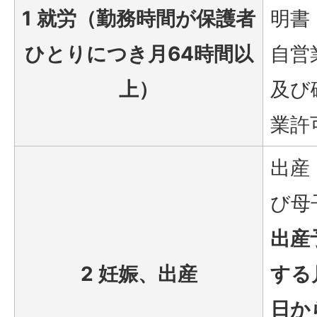
1 就労（勤務時間が保護者
明書
ひとりにつき月64時間以
自営
上）
及び
業許
出産
び母
出産
2 妊娠、出産
する
日か