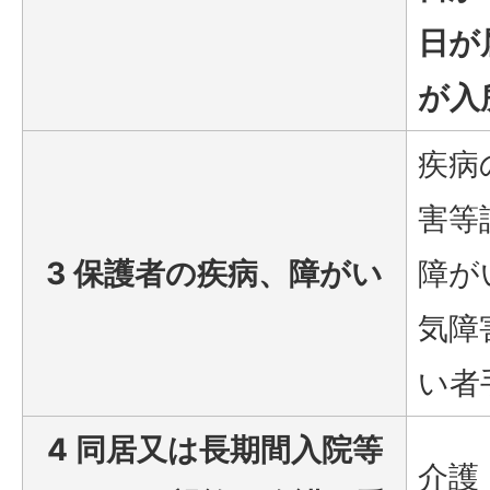
日が
が入
疾病
害等
3 保護者の疾病、障がい
障が
気障
い者
4 同居又は長期間入院等
介護