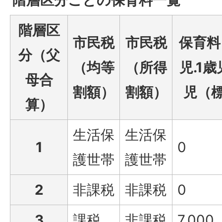
階層区分ごとの保育料一覧
階層区
市民税
市民税
保育料
分（父
（均等
（所得
児.1歳
母合
割額）
割額）
児（
算）
生活保
生活保
1
0
護世帯
護世帯
2
非課税
非課税
0
3
課税
非課税
7,000