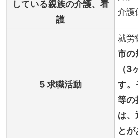
している親族の介護、看
介護
護
就労
市の
（3
5 求職活動
す。
等の
は、
とが