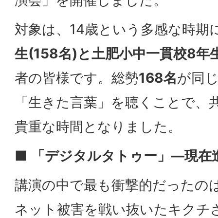
演会」を開催しました。
対象は、14歳という多感な時期
生(158名)と土肥小中一貫校8年生
者の皆様です。総勢
168名
が同
「生きた言葉」を聴くことで、
貴重な時間となりました。
■
「デジタルタトゥー」―現在
講演の中で最も衝撃的だったのは
ネット被害を戦い抜いたキクチ