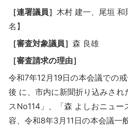
［連署議員］
木村 建一、尾垣 和
名】
［審査対象議員］
森 良雄
［審査請求の理由］
令和7年12月19日の本会議での
後 に、市内に新聞折り込みされ
スNo114」、「森 よしおニュー
容、令和8年3月11日の本会議