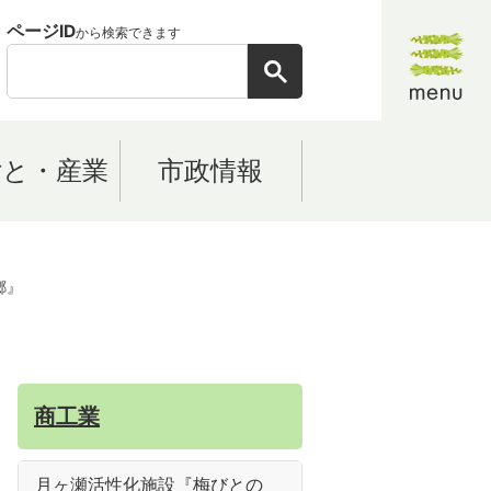
ページID
から検索できます
ごと・産業
市政情報
郷』
商工業
月ヶ瀬活性化施設『梅びとの