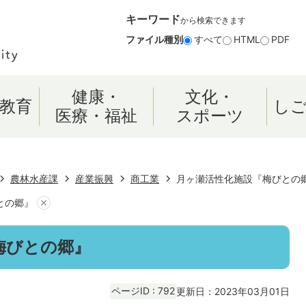
キーワード
から検索できます
ファイル種別
すべて
HTML
PDF
健康・
文化・
教育
し
医療・福祉
スポーツ
農林水産課
産業振興
商工業
月ヶ瀬活性化施設『梅びとの
との郷』
梅びとの郷』
ページID :
792
更新日：2023年03月01日