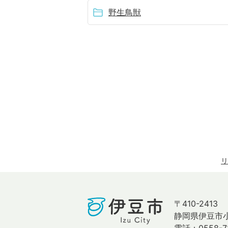
野生鳥獣
リ
〒410-2413
静岡県伊豆市小