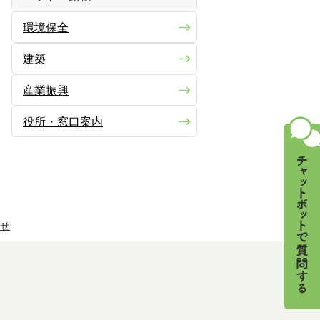
環境保全
建築
産業振興
役所・窓口案内
せ