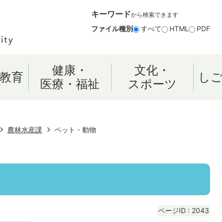
キーワード
から検索できます
ファイル種別
すべて
HTML
PDF
健康・
文化・
教育
し
医療・福祉
スポーツ
農林水産課
ペット・動物
ページID :
2043