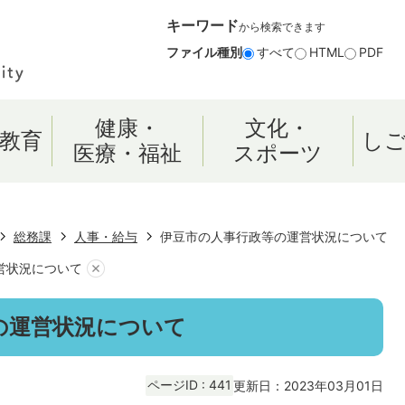
キーワード
から検索できます
ファイル種別
すべて
HTML
PDF
健康・
文化・
教育
し
医療・福祉
スポーツ
総務課
人事・給与
伊豆市の人事行政等の運営状況について
営状況について
の運営状況について
ページID :
441
更新日：2023年03月01日