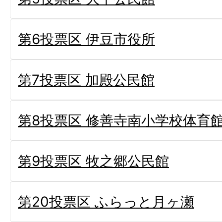
第6投票区 伊豆市役所
第7投票区 加殿公民館
第8投票区 修善寺南小学校体育
第9投票区 牧之郷公民館
第20投票区 ふらっと月ヶ瀬