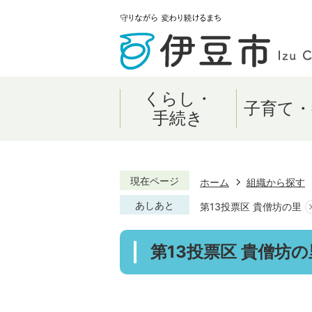
くらし・
子育て・
手続き
現在ページ
ホーム
組織から探す
あしあと
第13投票区 貴僧坊の里
第13投票区 貴僧坊の