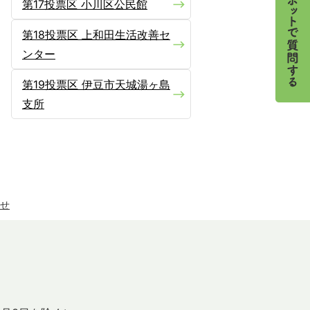
第17投票区 小川区公民館
第18投票区 上和田生活改善セ
ンター
第19投票区 伊豆市天城湯ヶ島
支所
せ