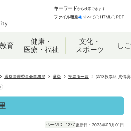
キーワード
から検索できます
ファイル種別
すべて
HTML
PDF
健康・
文化・
教育
し
医療・福祉
スポーツ
選挙管理委員会事務局
選挙
投票所一覧
第13投票区 貴僧
里
ページID :
1277
更新日：2023年03月01日