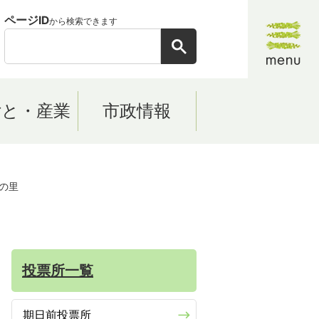
ページID
から検索できます
ごと・産業
市政情報
坊の里
投票所一覧
期日前投票所