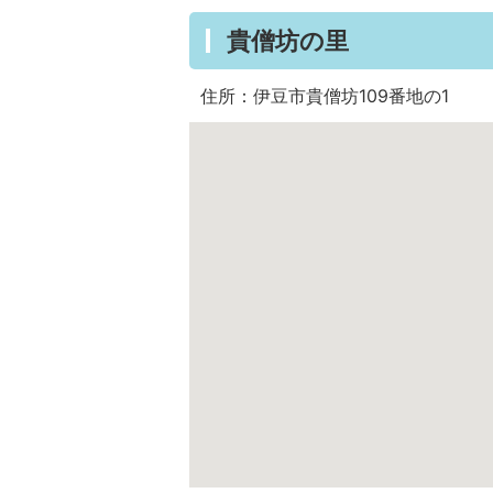
貴僧坊の里
住所：伊豆市貴僧坊109番地の1