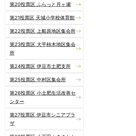
第20投票区 ふらっと月ヶ瀬
第21投票区 天城小学校体育館
第22投票区 上船原地区集会所
第23投票区 大平柿木地区集会
所
第24投票区 伊豆市土肥支所
第25投票区 中村区集会所
第26投票区 小土肥生活改善セ
ンター
第27投票区 伊豆市シニアプラ
ザ