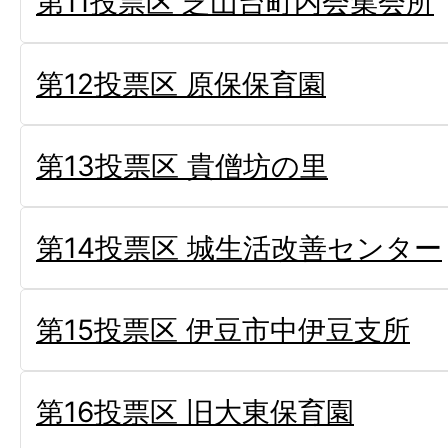
第11投票区 芝山台町内会集会所
第12投票区 原保保育園
第13投票区 貴僧坊の里
第14投票区 城生活改善センター
第15投票区 伊豆市中伊豆支所
第16投票区 旧大東保育園