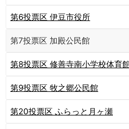
第6投票区 伊豆市役所
第7投票区 加殿公民館
第8投票区 修善寺南小学校体育
第9投票区 牧之郷公民館
第20投票区 ふらっと月ヶ瀬