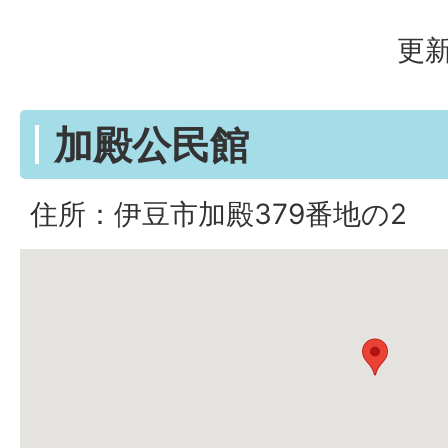
更新
加殿公民館
住所：伊豆市加殿379番地の2