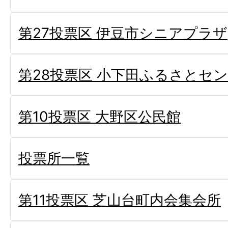
第27投票区 伊豆市シニアプラザ
第28投票区 小下田ふるさとセ
第10投票区 大野区公民館
投票所一覧
第11投票区 芝山台町内会集会所