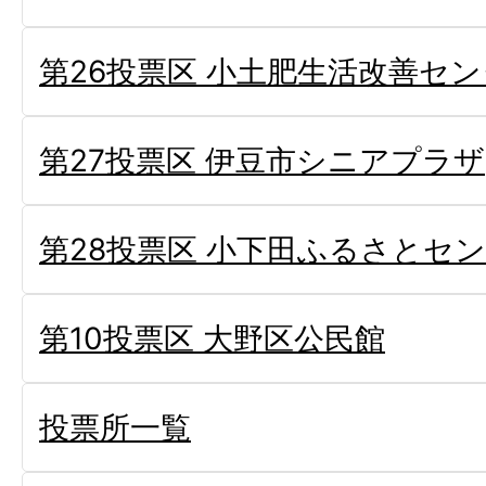
第26投票区 小土肥生活改善セ
第27投票区 伊豆市シニアプラザ
第28投票区 小下田ふるさとセ
第10投票区 大野区公民館
投票所一覧