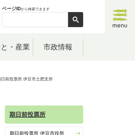
ページID
から検索できます
ごと・産業
市政情報
期日前投票所 伊豆市土肥支所
期日前投票所
期日前投票所 伊豆市役所