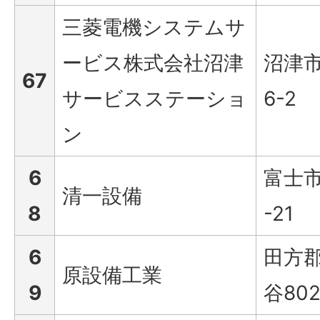
三菱電機システムサ
ービス株式会社沼津
沼津市
67
サービスステーショ
6-2
ン
6
富士市
清一設備
8
-21
6
田方
原設備工業
9
谷802