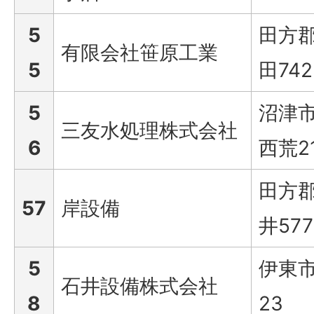
5
田方
有限会社笹原工業
5
田742
5
沼津
三友水処理株式会社
6
西荒21
田方
57
岸設備
井577
5
伊東市
石井設備株式会社
8
23