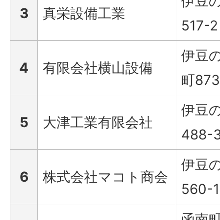
伊豆
3
真栄設備工業
517-2
伊豆
4
有限会社横山設備
町873
伊豆
5
大津工業有限会社
488-
伊豆
6
株式会社マコト商会
560-1
函南町