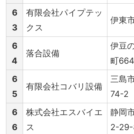
6
有限会社パイプテッ
伊東市
3
クス
6
伊豆
落合設備
4
町664
6
三島
有限会社コバリ設備
5
74-2
6
株式会社エスバイエ
静岡
6
ス
2-29-