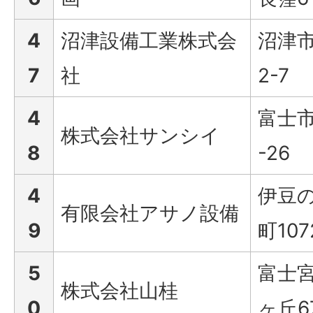
4
沼津設備工業株式会
沼津市
7
社
2-7
4
富士市
株式会社サンシイ
8
-26
4
伊豆
有限会社アサノ設備
9
町107
5
富士
株式会社山桂
0
ヶ丘6