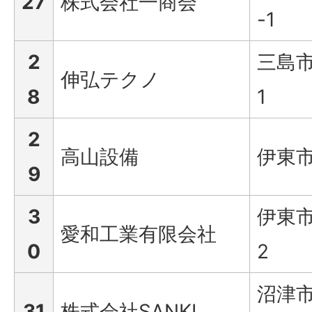
27
株式会社一商会
-1
2
三島市
伸弘テクノ
8
1
2
高山設備
伊東市
9
3
伊東市
愛和工業有限会社
0
2
沼津市
31
株式会社SANKI