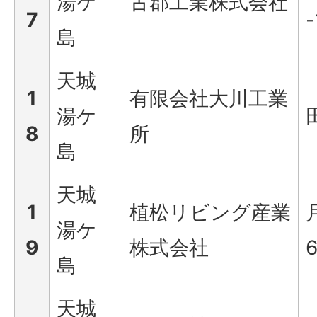
湯ケ
古郡工業株式会社
7
-
島
天城
1
有限会社大川工業
湯ケ
8
所
島
天城
1
植松リビング産業
湯ケ
9
株式会社
6
島
天城