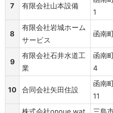
7
有限会社山本設備
1
有限会社岩城ホーム
8
函南町
サービス
有限会社石井水道工
函南町
9
業
4
函南町
10
合同会社矢田住設
11
株式会社onoue wat
三島市