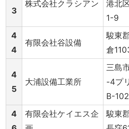
株式会社クラシアン
港北区
3
1-9
4
駿東
有限会社谷設備
4
倉110
三島市
4
大浦設備工業所
-4プ
5
B-102
4
有限会社ケイエス企
駿東
6
画
長窪61