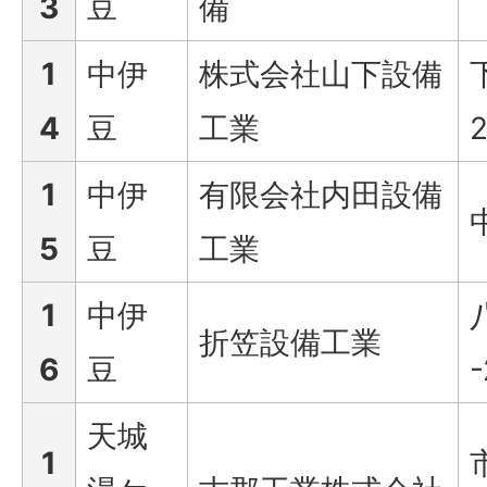
3
豆
備
1
中伊
株式会社山下設備
4
豆
工業
2
1
中伊
有限会社内田設備
5
豆
工業
1
中伊
折笠設備工業
6
豆
-
天城
1