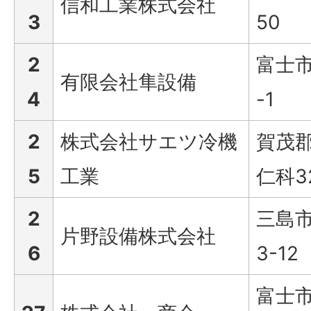
信和工業株式会社
3
50
2
富士市
有限会社隼設備
4
-1
2
株式会社サエツ冷機
賀茂
5
工業
仁科32
2
三島市
片野設備株式会社
6
3-12
富士市