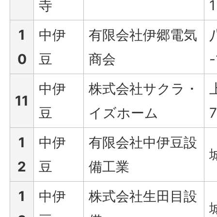
寺
1
1
中伊
有限会社伊郷電気
0
豆
商会
-
中伊
株式会社サクラ・
11
豆
イズホーム
7
1
中伊
有限会社中伊豆設
2
豆
備工業
1
中伊
株式会社生田目設