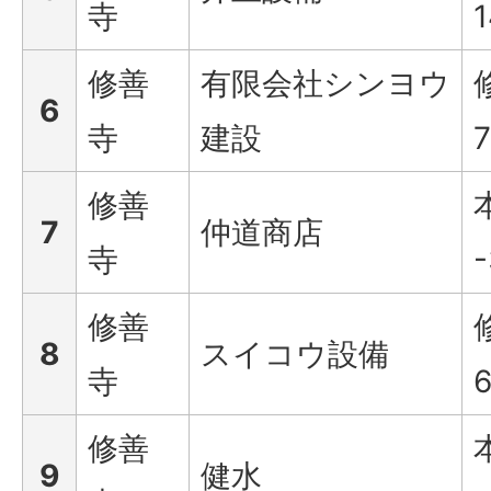
寺
1
修善
有限会社シンヨウ
6
寺
建設
修善
7
仲道商店
寺
-
修善
8
スイコウ設備
寺
6
修善
9
健水