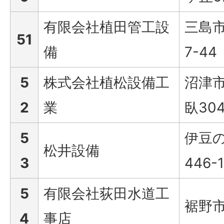
有限会社植田管工設
三島市
51
備
7-44
5
株式会社植松設備工
沼津
2
業
臥30
5
伊豆
松井設備
3
446-
5
有限会社荻田水道工
裾野市
4
事店