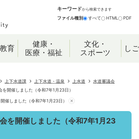
キーワード
から検索できます
ファイル種別
すべて
HTML
PDF
健康・
文化・
教育
し
医療・福祉
スポーツ
上下水道課
上下水道・温泉
上水道
水道審議会
会を開催しました（令和7年1月23日）
開催しました（令和7年1月23日）
会を開催しました（令和7年1月23