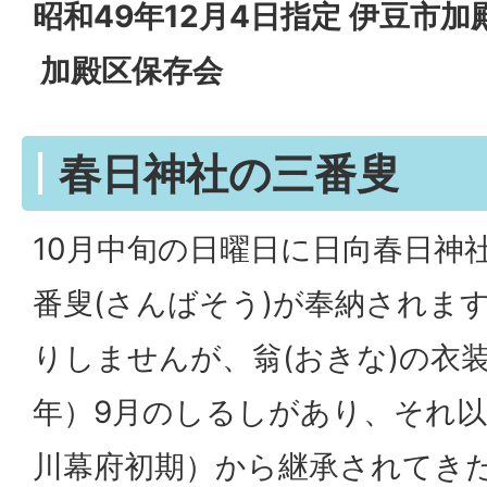
昭和49年12月4日指定 伊豆市加
加殿区保存会
春日神社の三番叟
10月中旬の日曜日に日向春日神
番叟(さんばそう)が奉納されま
りしませんが、翁(おきな)の衣装に
年）9月のしるしがあり、それ
川幕府初期）から継承されてき