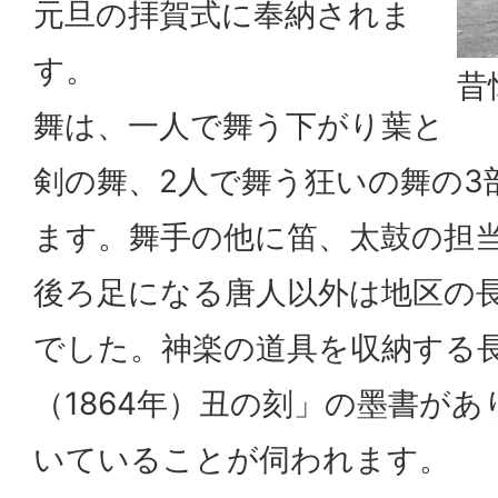
元旦の拝賀式に奉納されま
す。
昔
舞は、一人で舞う下がり葉と
剣の舞、2人で舞う狂いの舞の3
ます。舞手の他に笛、太鼓の担
後ろ足になる唐人以外は地区の
でした。神楽の道具を収納する
（1864年）丑の刻」の墨書が
いていることが伺われます。