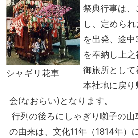
祭典行事は、
し、定められ
を出発、途中
を奉納し上之
御旅所として
シャギリ花車
本社地に戻り
会(なおらい)となります。
行列の後ろにしゃぎり囃子の山
の由来は、文化11年（1814年