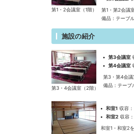
第1・2会議室（1階）
第1・第2会議
備品：テーブル
施設の紹介
第3会議室
第4会議室
第3・第4会
備品：テーブル
第3・4会議室（2階）
和室1
収容：
和室2
収容：
和室1・和室2