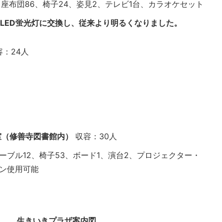
、座布団86、椅子24、姿見2、テレビ1台、カラオケセット
にLED蛍光灯に交換し、従来より明るくなりました。
：24人
室（修善寺図書館内）
収容：30人
ーブル12、椅子53、ボード1、演台2、プロジェクター・
ン使用可能
生きいきプラザ案内図