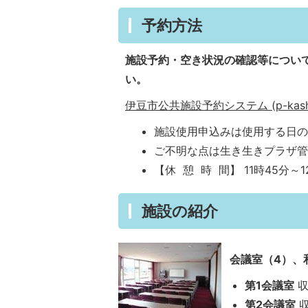
予約方法
施設予約・空き状況の確認等につい
い。
伊豆市公共施設予約システム (p-kashik
施設使用申込みは使用する日の
ご不明な点は生き生きプラザ管理室
【休 憩 時 間】 11時45分～1
施設の紹介
会議室（4）、
第1会議室
収
第2会議室
収