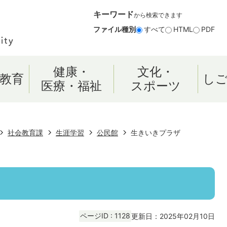
キーワード
から検索できます
ファイル種別
すべて
HTML
PDF
健康・
文化・
教育
し
医療・福祉
スポーツ
社会教育課
生涯学習
公民館
生きいきプラザ
ページID :
1128
更新日：2025年02月10日