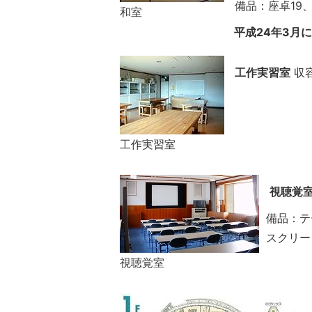
備品：座卓19
和室
平成24年3月
工作実習室
収容
工作実習室
視聴覚
備品：テ
スクリー
視聴覚室