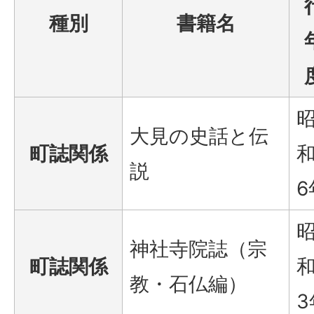
種別
書籍名
大見の史話と伝
町誌関係
和
説
6
神社寺院誌（宗
町誌関係
和
教・石仏編）
3