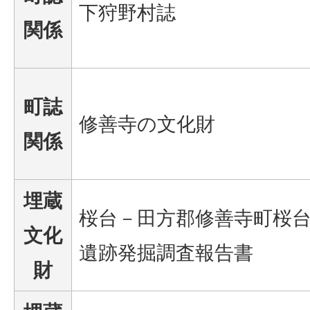
下狩野村誌
関係
町誌
修善寺の文化財
関係
埋蔵
桜台－田方郡修善寺町桜
文化
遺跡発掘調査報告書
財