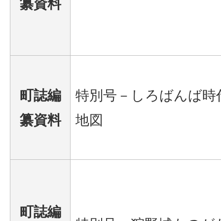
纂資料
町誌編
特別号－しろばんば時
纂資料
地図
町誌編