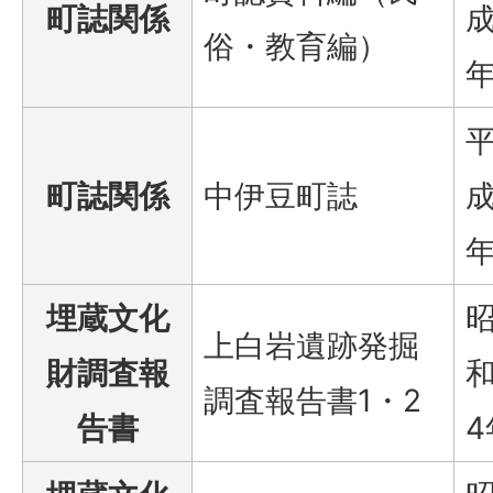
町誌関係
成
俗・教育編）
町誌関係
中伊豆町誌
成
埋蔵文化
上白岩遺跡発掘
財調査報
和
調査報告書1・2
告書
4