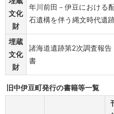
埋蔵
年川前田－伊豆における
文化
石遺構を伴う縄文時代遺
財
埋蔵
諸海道遺跡第2次調査報告
文化
書
財
旧中伊豆町発行の書籍等一覧