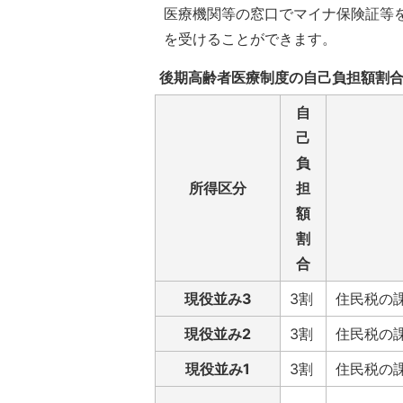
医療機関等の窓口でマイナ保険証等
を受けることができます。
後期高齢者医療制度の自己負担額割
自
己
負
所得区分
担
額
割
合
現役並み3
3割
住民税の
現役並み2
3割
住民税の
現役並み1
3割
住民税の