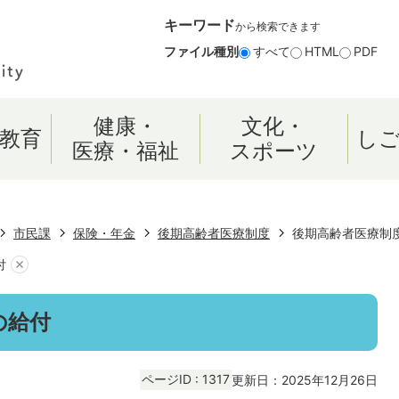
キーワード
から検索できます
ファイル種別
すべて
HTML
PDF
健康・
文化・
教育
し
医療・福祉
スポーツ
市民課
保険・年金
後期高齢者医療制度
後期高齢者医療制
付
の給付
ページID :
1317
更新日：2025年12月26日