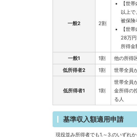
【世帯
以上で
被保険
一般2
2割
【世帯
28万
所得金
一般1
1割
他の所得
低所得者2
1割
世帯全員
世帯全員
低所得者1
1割
金所得の
る人
基準収入額適用申請
現役並み所得者でも1.～3.のいず