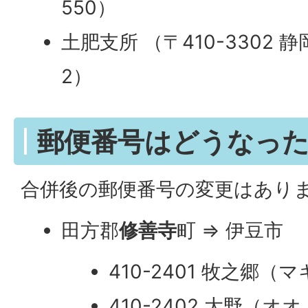
550）
土肥支所 （〒410-3302 
2）
郵便番号はどうなっ
合併後の郵便番号の変更はあり
田方郡
修善寺
町 ⇒ 伊豆市
410-2401 牧之郷（
410-2402 大野（オ