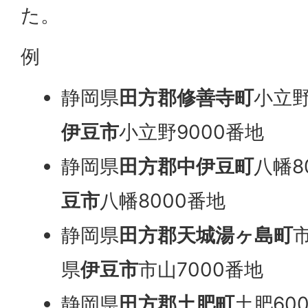
た。
例
静岡県
田方郡修善寺町
小立野
伊豆市
小立野9000番地
静岡県
田方郡中伊豆町
八幡8
豆市
八幡8000番地
静岡県
田方郡天城湯ヶ島町
市
県
伊豆市
市山7000番地
静岡県
田方郡土肥町
土肥60