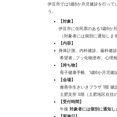
伊豆市では1歳6か月児健診を行っ
う。
【対象】
伊豆市に住民票のある1歳6か
（対象者には個別に通知しま
【内容】
身体計測、内科健診、歯科健
希望者…フッ化物塗布、心理
【持ち物】
母子健康手帳、1歳6か月児健
【会場】
修善寺生きいきプラザ 1階 健
土肥支所 5階（土肥地区在住
【受付時間】
午後
対象者には個別に通知し
【実施日】