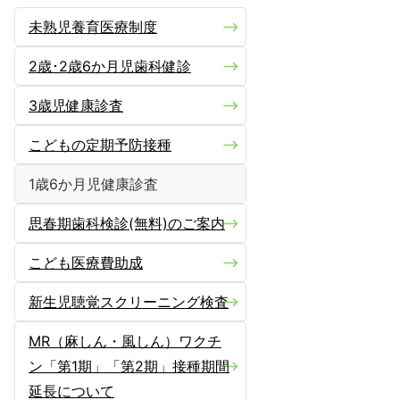
未熟児養育医療制度
2歳･2歳6か月児歯科健診
3歳児健康診査
こどもの定期予防接種
1歳6か月児健康診査
思春期歯科検診(無料)のご案内
こども医療費助成
新生児聴覚スクリーニング検査
MR（麻しん・風しん）ワクチ
ン「第1期」「第2期」接種期間
延長について