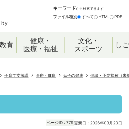
キーワード
から検索できます
ファイル種別
すべて
HTML
PDF
健康・
文化・
教育
し
医療・福祉
スポーツ
子育て支援課
医療・健康
母子の健康
健診・予防接種（未
ページID :
779
更新日：2026年03月23日