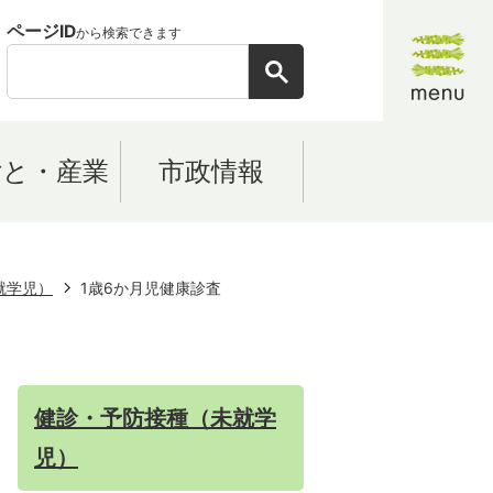
ページID
から検索できます
ごと・産業
市政情報
就学児）
1歳6か月児健康診査
健診・予防接種（未就学
児）