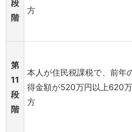
段
方
階
第
本人が住民税課税で、前年
11
得金額が520万円以上620
段
方
階