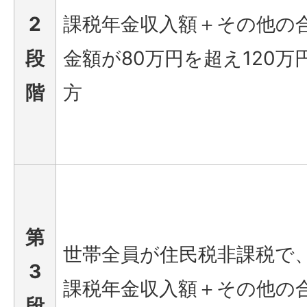
2
課税年金収入額＋その他の
段
金額が80万円を超え120万
階
方
第
世帯全員が住民税非課税で
3
課税年金収入額＋その他の
段