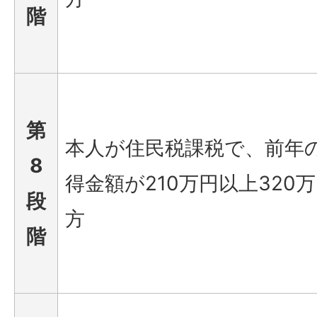
階
第
本人が住民税課税で、前年
8
得金額が210万円以上320
段
方
階