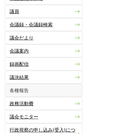
議員
会議録・会議録検索
議会だより
会議案内
録画配信
議決結果
各種報告
政務活動費
議会モニター
行政視察の申し込み(受入)につ