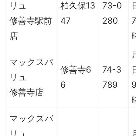
リュ
柏久保13
73-0
修善寺駅前
47
280
店
マックスバ
修善寺6
74-3
リュ
6
789
修善寺店
マックスバ
リュ