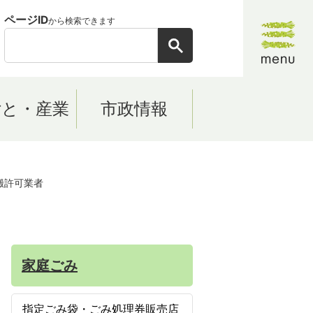
ページID
から検索できます
ごと・産業
市政情報
搬許可業者
家庭ごみ
指定ごみ袋・ごみ処理券販売店