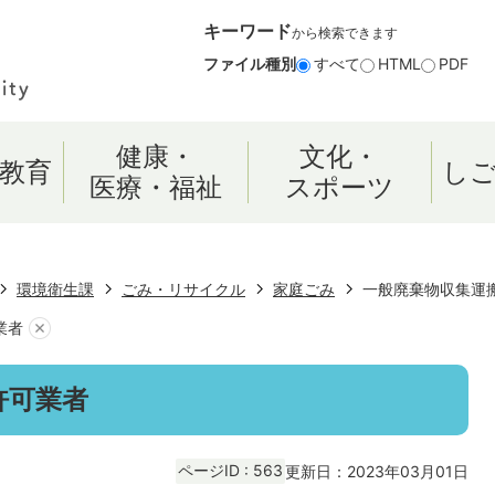
キーワード
から検索できます
ファイル種別
すべて
HTML
PDF
健康・
文化・
教育
し
医療・福祉
スポーツ
環境衛生課
ごみ・リサイクル
家庭ごみ
一般廃棄物収集運
業者
許可業者
ページID :
563
更新日：2023年03月01日