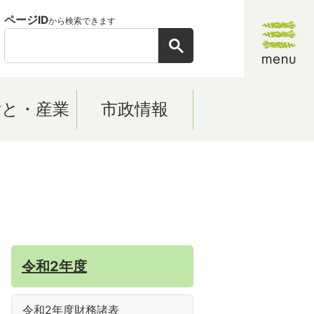
ページID
から検索できます
ごと・産業
市政情報
令和2年度
令和2年度財務諸表