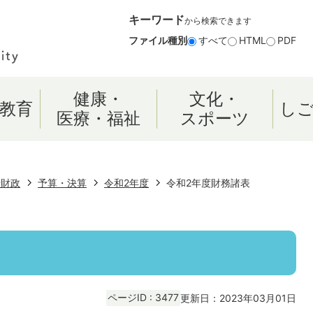
キーワード
から検索できます
ファイル種別
すべて
HTML
PDF
健康・
文化・
教育
し
医療・福祉
スポーツ
行財政
予算・決算
令和2年度
令和2年度財務諸表
ページID :
3477
更新日：2023年03月01日