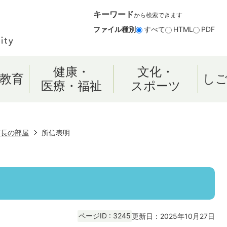
キーワード
から検索できます
ファイル種別
すべて
HTML
PDF
健康・
文化・
教育
し
医療・福祉
スポーツ
市長の部屋
所信表明
ページID :
3245
更新日：2025年10月27日