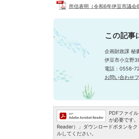
所信表明（令和6年伊豆市議会6月定
この記事
企画財政課 秘
伊豆市小立野38
電話：0558-72
お問い合わせ
PDFファイルを
が必要です。お
Reader）」ダウンロードボタン
ルしてください。