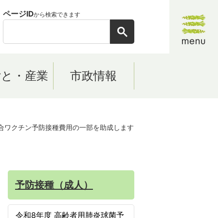
ページID
から検索できます
ごと・産業
市政情報
合ワクチン予防接種費用の一部を助成します
予防接種（成人）
令和8年度 高齢者用肺炎球菌予