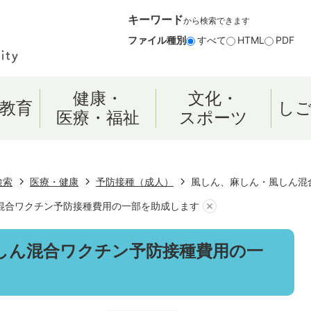
キーワード
から検索できます
ファイル種別
すべて
HTML
PDF
健康・
文化・
教育
し
医療・福祉
スポーツ
検索
医療・健康
予防接種（成人）
風しん、麻しん・風しん混
混合ワクチン予防接種費用の一部を助成します
しん混合ワクチン予防接種費用の一