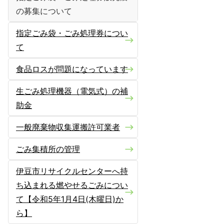
の募集について
指定ごみ袋・ごみ処理券につい
て
食品ロスが問題になっています
生ごみ処理機器（電気式）の補
助金
一般廃棄物収集運搬許可業者
ごみ集積所の管理
伊豆市リサイクルセンターへ持
ち込まれる燃やせるごみについ
て【令和5年1月4日(木曜日)か
ら】