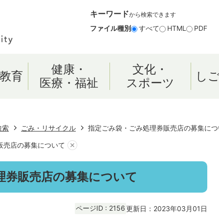
キーワード
から検索できます
ファイル種別
すべて
HTML
PDF
健康・
文化・
教育
し
医療・福祉
スポーツ
検索
ごみ・リサイクル
指定ごみ袋・ごみ処理券販売店の募集につ
販売店の募集について
理券販売店の募集について
ページID :
2156
更新日：2023年03月01日