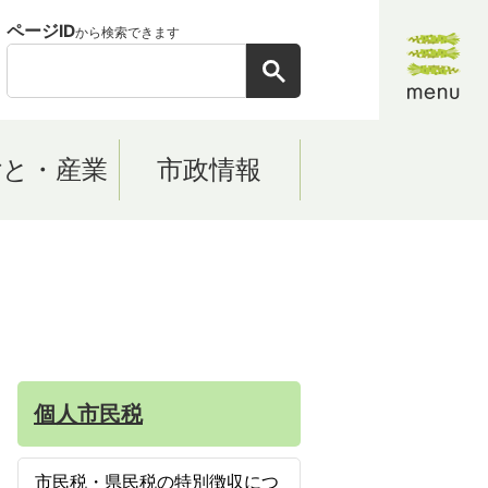
ページID
から検索できます
ごと・産業
市政情報
個人市民税
市民税・県民税の特別徴収につ