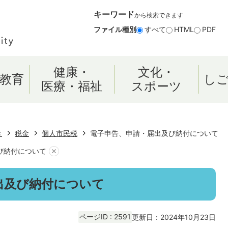
キーワード
から検索できます
ファイル種別
すべて
HTML
PDF
健康・
文化・
教育
し
医療・福祉
スポーツ
き
税金
個人市民税
電子申告、申請・届出及び納付について
び納付について
出及び納付について
ページID :
2591
更新日：2024年10月23日