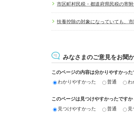
市区町村民税・都道府県民税の寄附
扶養控除の対象になっていても、市
昨年中に収入が無くても市区町村民
みなさまのご意見をお聞
医療費控除について教えてください
このページの内容は分かりやすかった
他の市区町村と比べて、市区町村・
わかりやすかった
普通
わ
退職した場合、住民税はどうなりま
このページは見つけやすかったですか
見つけやすかった
普通
見
特別徴収から普通徴収に切替る場合
再就職したので、普通徴収から特別