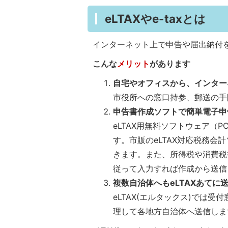
eLTAXやe-taxとは
インターネット上で申告や届出納付
こんな
メリット
があります
自宅やオフィスから、インター
市役所への窓口持参、郵送の手
申告書作成ソフトで簡単電子申
eLTAX用無料ソフトウェア（
す。市販のeLTAX対応税務会
きます。また、所得税や消費税
従って入力すれば作成から送信
複数自治体へもeLTAXあてに
eLTAX(エルタックス)では
理して各地方自治体へ送信しま