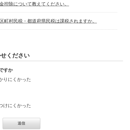
金控除について教えてください。
区町村民税・都道府県民税は課税されますか。
税・都道府県民税の申告が必要ですか。
かせください
。
ですか
都道府県民税が高くありませんか。
かりにくかった
すか
つけにくかった
は、どのような手続きがありますか。
徴収（給与天引き）に切替えたい。