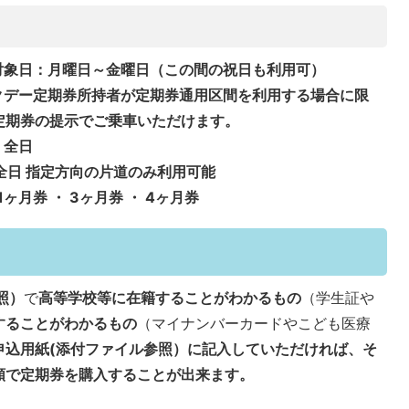
対象日：月曜日～金曜日（この間の祝日も利用可）
クデー定期券所持者が定期券通用区間を利用する
場合に限
と定期券の提示でご乗車いただけます。
：全日
全日 指定方向の片道のみ利用可能
ヶ月券 ・ 3ヶ月券 ・ 4ヶ月券
照）
で
高等学校等に在籍することがわかるもの
（学生証や
することがわかるもの
（マイナンバーカードやこども医療
申込用紙(添付ファイル参照）
に記入していただければ、そ
額で定期券を購入することが出来ます。