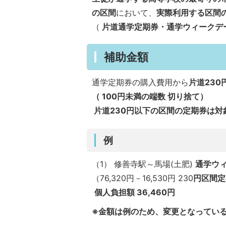
の区間
において、
実際利用する区間
（
片道通学定期券・通学ウィークデ
補助金額
通学定期券の購入費用から
片道23
（ 100円未満の端数 切り捨て）
片道230円以下の区間の定期券は対
例
（1） 修善寺駅～馬場(土肥)
通学ウィ
（76,320円－16,530円 230
円区間定
個人負担額 36,460円
※金額は例のため、変更となってい