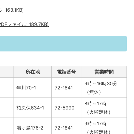
163.1KB)
ファイル: 189.7KB)
所在地
電話番号
営業時間
9時～16時30分
年川70-1
72-1841
（無休）
8時～17時
柏久保634-1
72-5990
（火曜定休）
9時～17時
湯ヶ島176-2
72-1841
（火曜定休）