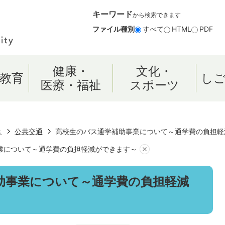
キーワード
から検索できます
ファイル種別
すべて
HTML
PDF
健康・
文化・
教育
し
医療・福祉
スポーツ
き
公共交通
高校生のバス通学補助事業について～通学費の負担軽
業について～通学費の負担軽減ができます～
助事業について～通学費の負担軽減