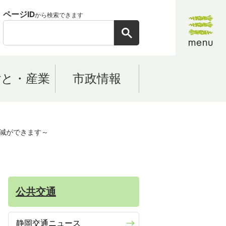
ページID
から検索できます
ごと・産業
市政情報
減ができます～
公共交通
静岡交通ニュース