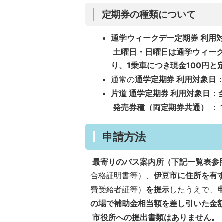
定期券の種類について
通学ウィークデー定期券 利用
土曜日・日曜日は通学ウィー
り、1乗車につき現金100円
通常の
通学定期券 利用対象日
片道 通学定期券 利用対象日：
発売券種（両定期券共通） ： 1
申請方法
最寄りのバス案内所（下記一覧表参
合格証明書等）、
伊豆市に住所を有
費受給者証等）
を提示
したうえで、
の場で補助金相当額を差し引いた金
市役所への提出書類はありません。