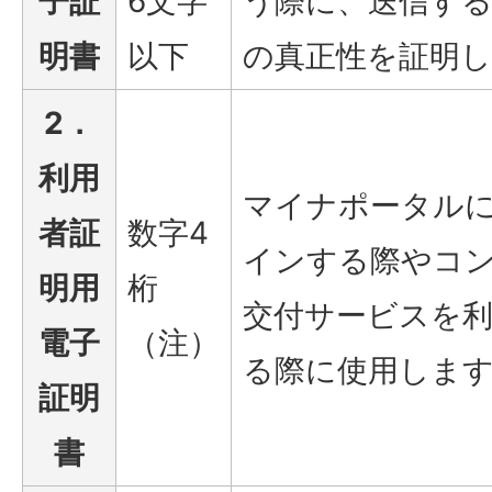
子証
6文字
う際に、送信す
明書
以下
の真正性を証明
2．
利用
マイナポータル
者証
数字4
インする際やコ
明用
桁
交付サービスを
電子
（注）
る際に使用しま
証明
書