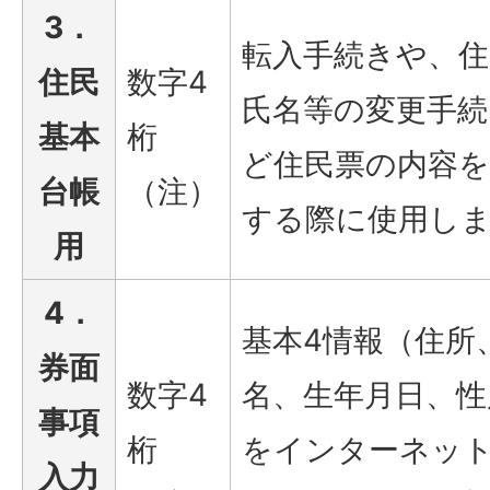
3．
転入手続きや、住
住民
数字4
氏名等の変更手続
基本
桁
ど住民票の内容を
台帳
（注）
する際に使用し
用
4．
基本4情報（住所
券面
数字4
名、生年月日、性
事項
桁
をインターネッ
入力