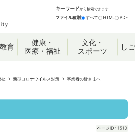
キーワード
から検索できます
ファイル種別
すべて
HTML
PDF
健康・
文化・
教育
し
医療・福祉
スポーツ
福祉
新型コロナウイルス対策
事業者の皆さまへ
ページID :
1510