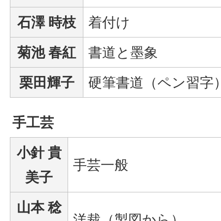
石澤 時枝
着付け
菊池 春紅
書道と墨象
栗田輝子
硬筆書道（ペン習字
手工芸
小針 貴
手芸一般
美子
山本 稔
洋裁（製図から）