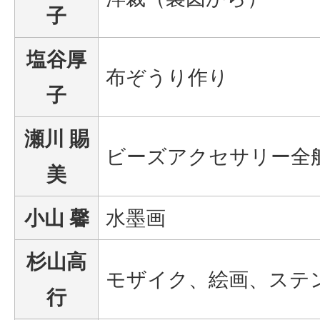
子
塩谷厚
布ぞうり作り
子
瀬川 賜
ビーズアクセサリー全
美
小山 馨
水墨画
杉山高
モザイク、絵画、ステ
行