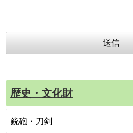
歴史・文化財
銃砲・刀剣