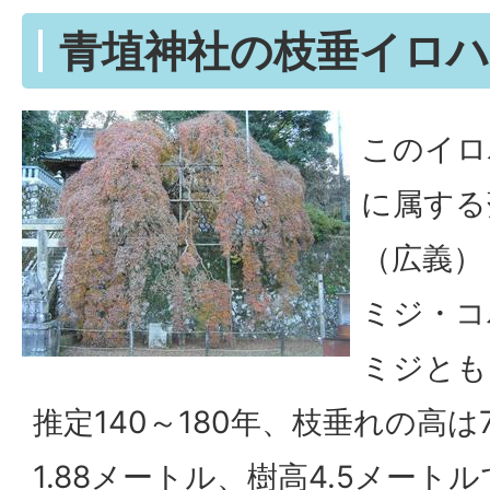
青埴神社の枝垂イロ
このイロ
に属する
（広義）
ミジ・コ
ミジとも
推定140～180年、枝垂れの高は
1.88メートル、樹高4.5メー