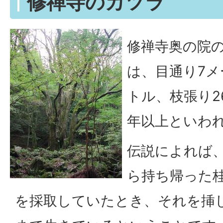
修禅寺のカツラ
修禅寺奥の院
は、目通り7メ
トル、枝張り2
年以上といわ
伝説によれば
ら持ち帰った
を採取していたとき、それを挿