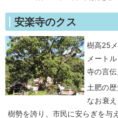
安楽寺のクス
樹高25メ
メートル、
寺の言伝
土肥の歴
なお衰え
樹勢を誇り、市民に安らぎを与