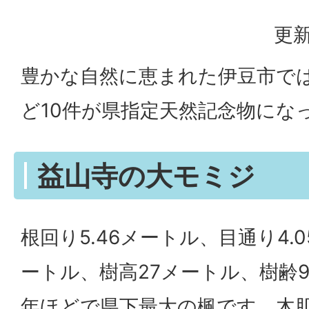
更新
豊かな自然に恵まれた伊豆市で
ど10件が県指定天然記念物にな
益山寺の大モミジ
根回り5.46メートル、目通り4.0
ートル、樹高27メートル、樹齢9
年ほどで県下最大の楓です。木