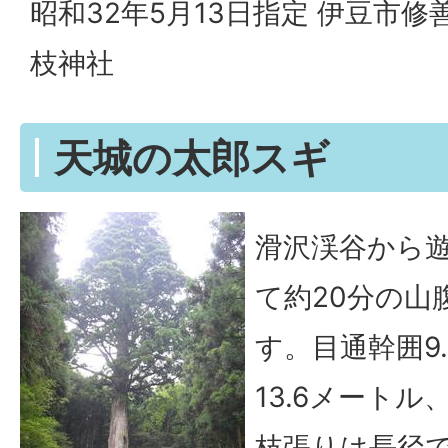
昭和32年5月13日指定 伊豆市修
枝神社
天城の太郎スギ
滑沢渓谷から
て約20分の山
す。目通幹囲9
13.6メートル
枝張りは長径で