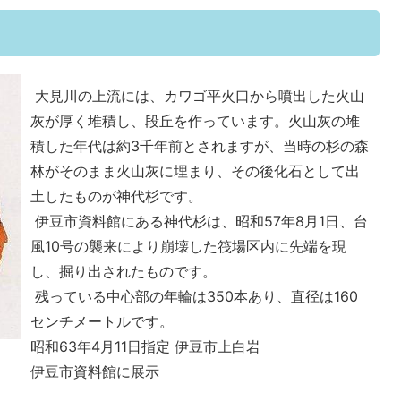
）
大見川の上流には、カワゴ平火口から噴出した火山
灰が厚く堆積し、段丘を作っています。火山灰の堆
積した年代は約3千年前とされますが、当時の杉の森
林がそのまま火山灰に埋まり、その後化石として出
土したものが神代杉です。
伊豆市資料館にある神代杉は、昭和57年8月1日、台
風10号の襲来により崩壊した筏場区内に先端を現
し、掘り出されたものです。
残っている中心部の年輪は350本あり、直径は160
センチメートルです。
昭和63年4月11日指定 伊豆市上白岩
伊豆市資料館に展示