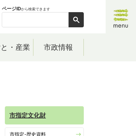
ページID
から検索できます
ごと・産業
市政情報
市指定文化財
市指定-歴史資料