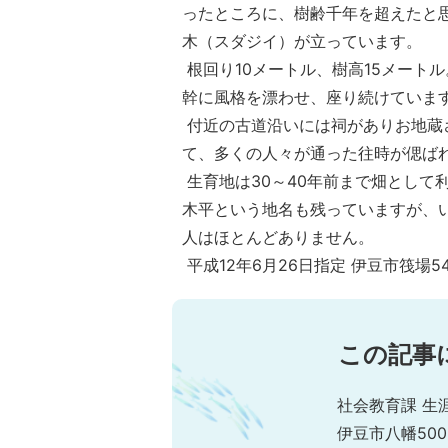
ったところに、樹齢千年を超えたと
木（スダジイ）が立っています。
根回り10メートル、樹高15メート
幹に風格を漂わせ、座り続けていま
付近の古道沿いには祠がありお地蔵
て、多くの人々が通った往時が偲ば
生育地は30～40年前まで畑として
木平という地名も残っていますが、
人はほとんどありません。
平成12年6月26日指定 伊豆市筏場54
この記事
社会教育課 生
伊豆市八幡500