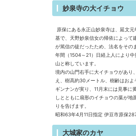
妙泉寺の大イチョウ
原保にある永正山妙泉寺は、延文元年
基で、天野妙泉信女の帰依によって
が篤信の徒だったため、法名をその
年間（1504～21）日経上人により
山と称しています。
境内の山門右手に大イチョウがあり
え、樹高約30メートル、樹齢はおよ
ギンナンが実り、11月末には見事に
しとともに扇形のイチョウの葉が地
りを告げます。
昭和63年4月11日指定 伊豆市原保28
大城家のカヤ