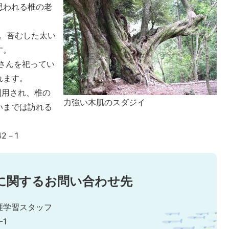
思われる椎の老
ル。苔むした太い
す。
さんを祀ってい
れます。
利用され、椎の
力強い木肌のスダジイ
いまでは訪れる
2－1
に関するお問い合わせ先
涯学習スタッフ
-1