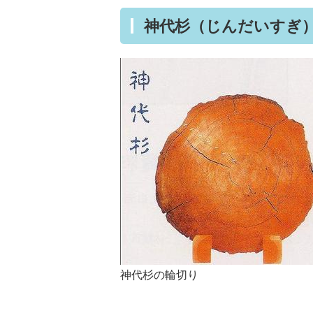
神代杉（じんだいすぎ
神代杉の輪切り