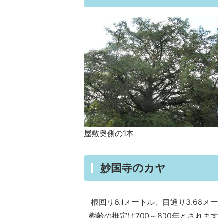
屋敷奥側の1本
妙国寺のカヤ
根回り6.1メートル、目通り3.68メ
樹齢の推定は700～800年とされま