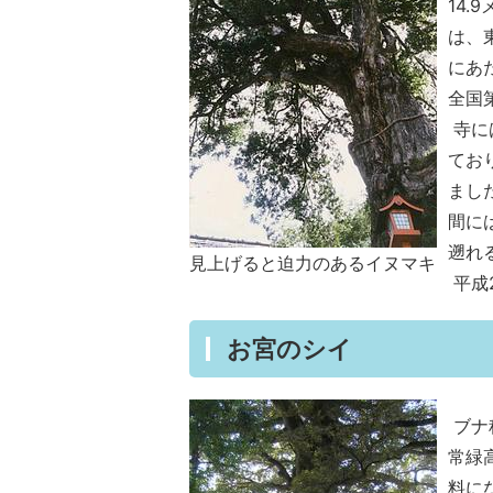
14
は、
にあ
全国
寺に
てお
まし
間に
遡れ
見上げると迫力のあるイヌマキ
平成2
お宮のシイ
ブナ
常緑
料に