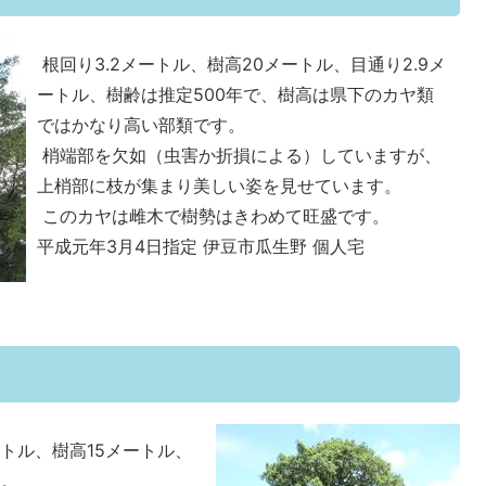
根回り3.2メートル、樹高20メートル、目通り2.9メ
ートル、樹齢は推定500年で、樹高は県下のカヤ類
ではかなり高い部類です。
梢端部を欠如（虫害か折損による）していますが、
上梢部に枝が集まり美しい姿を見せています。
このカヤは雌木で樹勢はきわめて旺盛です。
平成元年3月4日指定 伊豆市瓜生野 個人宅
ートル、樹高15メートル、
す。