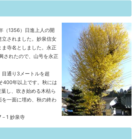
（1356）日進上人の開
建立されました。妙泉信女
まま寺名としました。永正
中興されたので、山号を永正
、目通り3メートルを超
そ400年以上です。秋には
黄葉し、吹き始める木枯ら
面を一面に埋め、秋の終わ
7－1 妙泉寺