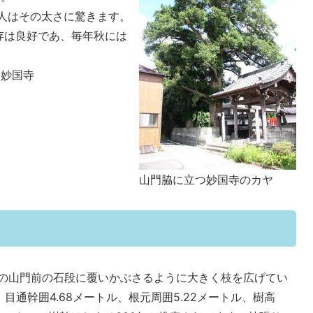
人はその太さに驚きます。
存は良好であ、毎年秋には
 妙国寺
山門脇に立つ妙国寺のカヤ
の山門前の石段に覆いかぶさるように大きく枝を広げてい
。目通幹囲4.68メートル、根元周囲5.22メートル、樹高