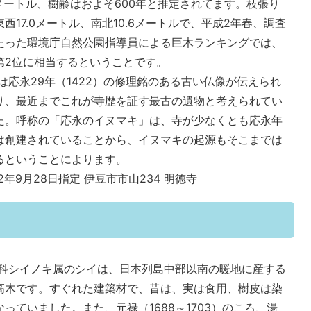
.9メートル、樹齢はおよそ600年と推定されてます。枝張り
東西17.0メートル、南北10.6メートルで、平成2年春、調査
たった環境庁自然公園指導員による巨木ランキングでは、
第2位に相当するということです。
は応永29年（1422）の修理銘のある古い仏像が伝えられ
り、最近までこれが寺歴を証す最古の遺物と考えられてい
た。呼称の「応永のイヌマキ」は、寺が少なくとも応永年
は創建されていることから、イヌマキの起源もそこまでは
るということによります。
年9月28日指定 伊豆市市山234 明徳寺
科シイノキ属のシイは、日本列島中部以南の暖地に産する
高木です。すぐれた建築材で、昔は、実は食用、樹皮は染
なっていました。また、元禄（1688～1703）のころ、湯