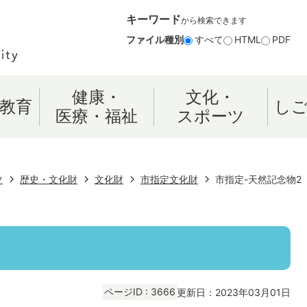
キーワード
から検索できます
ファイル種別
すべて
HTML
PDF
健康・
文化・
教育
し
医療・福祉
スポーツ
ツ
歴史・文化財
文化財
市指定文化財
市指定-天然記念物2
ページID :
3666
更新日：2023年03月01日