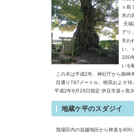
ヶ島
木の
天城
アリ
失わ
い、
20
いを
この木は平成2年、神社庁から御神
目通り7.67メートル、樹高およそ1
平成2年9月28日指定 伊豆市湯ヶ島3
地蔵ケ平のスダジイ
筏場区内の追越地区から林道を800