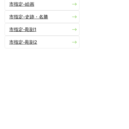
市指定-絵画
市指定-史跡・名勝
市指定-彫刻1
市指定-彫刻2