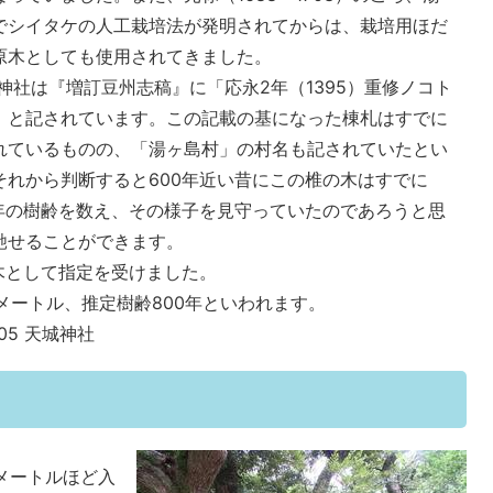
でシイタケの人工栽培法が発明されてからは、栽培用ほだ
原木としても使用されてきました。
神社は『増訂豆州志稿』に「応永2年（1395）重修ノコト
」と記されています。この記載の基になった棟札はすでに
れているものの、「湯ヶ島村」の村名も記されていたとい
それから判断すると600年近い昔にこの椎の木はすでに
0年の樹齢を数え、その様子を見守っていたのであろうと思
馳せることができます。
木として指定を受けました。
8メートル、推定樹齢800年といわれます。
05 天城神社
メートルほど入