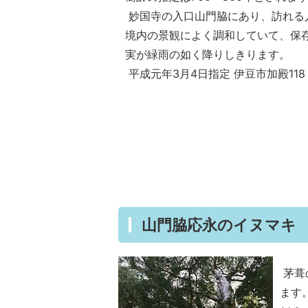
妙国寺の入口山門脇にあり、訪れる
境内の景観によく調和していて、保
実が緑雨の如く降りしきります。
平成元年3月4日指定 伊豆市加殿118
山門脇応永のイヌマキ
茅葺
ます