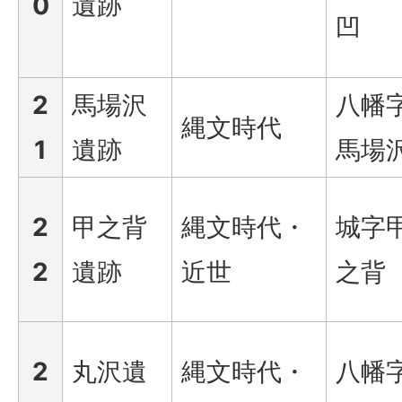
0
遺跡
凹
2
馬場沢
八幡
縄文時代
1
遺跡
馬場
2
甲之背
縄文時代・
城字
2
遺跡
近世
之背
2
丸沢遺
縄文時代・
八幡