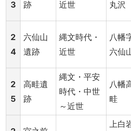
3
跡
近世
丸沢
2
六仙山
縄文時代・
八幡
4
遺跡
近世
六仙
縄文・平安
2
高畦遺
八幡
時代・中世
5
跡
畦
～近世
上白