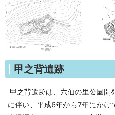
甲之背遺跡
甲之背遺跡は、六仙の里公園開
に伴い、平成6年から7年にかけ