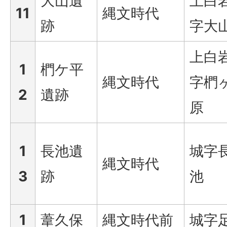
大山遺
上白
11
縄文時代
跡
字大
上白
1
椚ケ平
縄文時代
字椚
2
遺跡
原
1
長池遺
城字
縄文時代
3
跡
池
1
葦久保
縄文時代前
城字