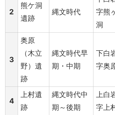
熊ケ洞
2
縄文時代
字熊
遺跡
洞
奥原
（木立
縄文時代早
下白
3
野）遺
期・中期
字奥
跡
上村遺
縄文時代中
上白
4
跡
期～後期
字上