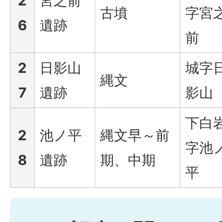
2
宮之前
古墳
字宮
6
遺跡
前
2
日影山
城字
縄文
7
遺跡
影山
下白
2
池ノ平
縄文早～前
字池
8
遺跡
期、中期
平