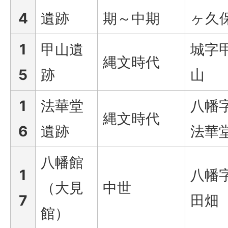
4
遺跡
期～中期
ヶ久
1
甲山遺
城字
縄文時代
5
跡
山
1
法華堂
八幡
縄文時代
6
遺跡
法華
八幡館
1
八幡
（大見
中世
7
田畑
館）