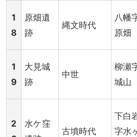
1
原畑遺
八幡
縄文時代
8
跡
原畑
1
大見城
柳瀬
中世
9
跡
城山
下白
2
水ケ窪
古墳時代
字水