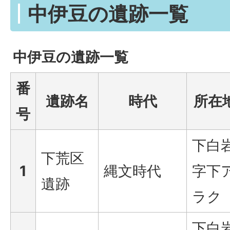
中伊豆の遺跡一覧
中伊豆の遺跡一覧
番
遺跡名
時代
所在
号
下白
下荒区
1
縄文時代
字下
遺跡
ラク
下白