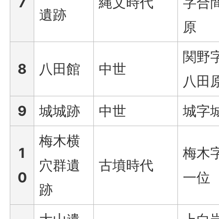
7
縄文時代
字合
遺跡
原
関野
8
八田館
中世
八田
9
城城跡
中世
城字
梅木横
1
梅木
穴群遺
古墳時代
0
一位
跡