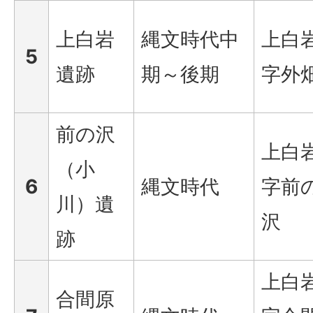
上白岩
縄文時代中
上白
5
遺跡
期～後期
字外
前の沢
上白
（小
6
縄文時代
字前
川）遺
沢
跡
上白
合間原