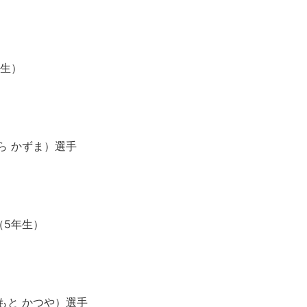
年生）
ら かずま）選手
）
（5年生）
もと かつや）選手