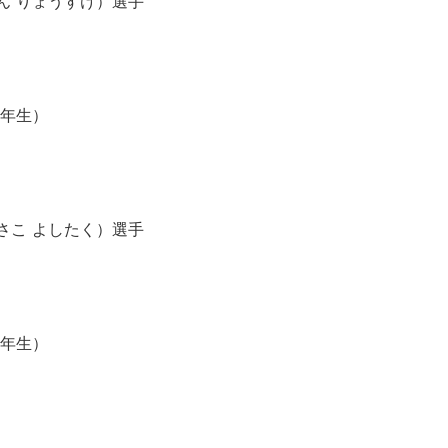
ん りょうすけ）選手
6年生）
さこ よしたく）選手
6年生）